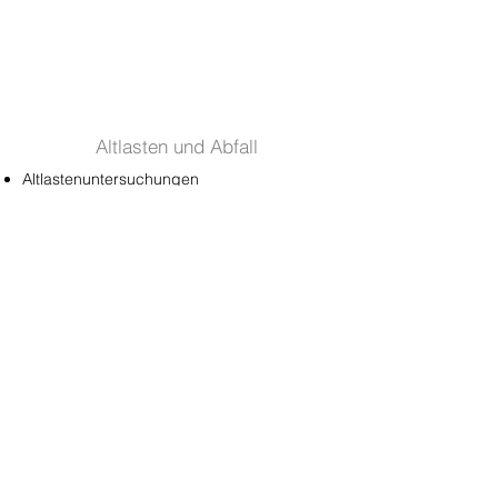
Altlasten und Abfall
Altlastenuntersuchungen
​Entsorgungskonzepte
Baubegleitungen
Gebäudeschadstoff
e
Bauschadstoffuntersuchungen
​Fachbauleitungen
Luftmessungen
Hydrogeologie
Trinkwassernutzung
Gewässerschutz
​Erdwärmenutzung
Weitere Umweltbereiche